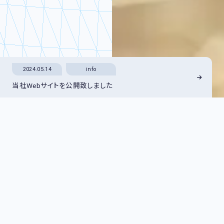
2024.05.14
info
当社Webサイトを公開致しました
日本で唯一の実践型試験農場
採卵鶏の新しい飼料飼育技術をお届けします。
合同会社Z-LABOは、鶏卵生産および養鶏業界におけるラボ
として、
安全性と効果を重視し業界へ正確なデータを提供します。